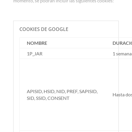
momento, se podrán incluir las siguientes cookies:
COOKIES DE GOOGLE
NOMBRE
DURACI
1P_JAR
1 semana
APISID, HSID, NID, PREF, SAPISID,
Hasta do
SID, SSID, CONSENT