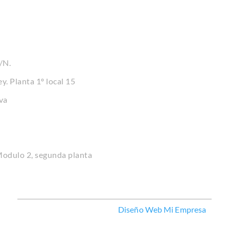
/N.
y. Planta 1º local 15
va
 Modulo 2, segunda planta
Diseño Web Mi Empresa