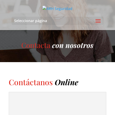
Seleccionar página
Contacta
con nosotros
Contáctanos
Online
O
llámanos
Tel:
954 710 196
Móvil:
662 106 305