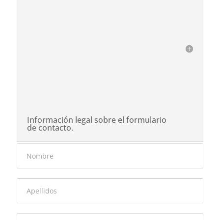
Email
Información y presupuestos
info@arhseguridad.com
comercial@
arhseguridad.com
Averías
tecnico@arhseguridad.com
Información legal sobre el formulario
de contacto.
Nombre
Apellidos