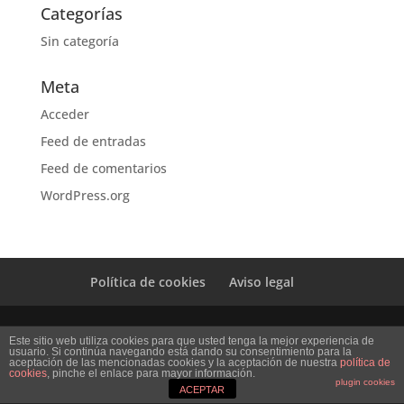
Categorías
Sin categoría
Meta
Acceder
Feed de entradas
Feed de comentarios
WordPress.org
Política de cookies
Aviso legal
Diseño Web Mi empresa
Este sitio web utiliza cookies para que usted tenga la mejor experiencia de
usuario. Si continúa navegando está dando su consentimiento para la
aceptación de las mencionadas cookies y la aceptación de nuestra
política de
cookies
, pinche el enlace para mayor información.
plugin cookies
ACEPTAR