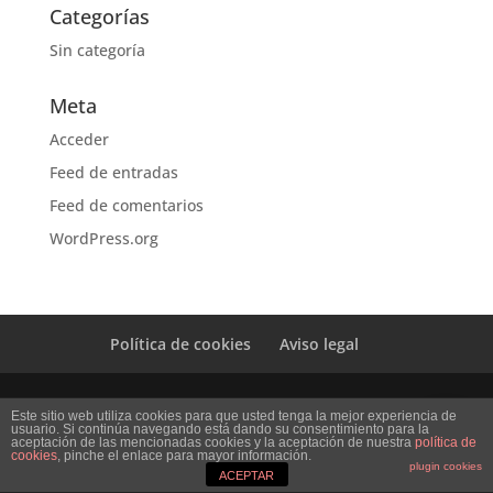
Categorías
Sin categoría
Meta
Acceder
Feed de entradas
Feed de comentarios
WordPress.org
Política de cookies
Aviso legal
Diseño Web Mi empresa
Este sitio web utiliza cookies para que usted tenga la mejor experiencia de
usuario. Si continúa navegando está dando su consentimiento para la
aceptación de las mencionadas cookies y la aceptación de nuestra
política de
cookies
, pinche el enlace para mayor información.
plugin cookies
ACEPTAR