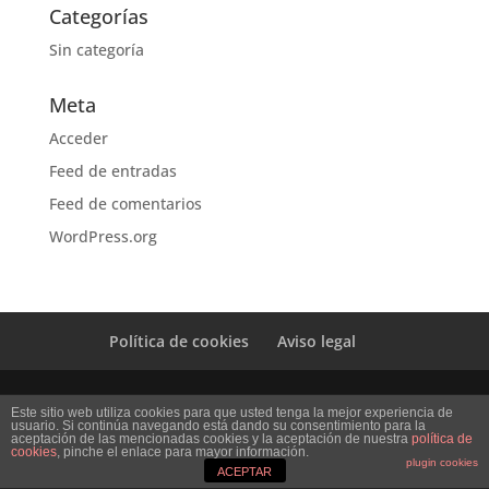
Categorías
Sin categoría
Meta
Acceder
Feed de entradas
Feed de comentarios
WordPress.org
Política de cookies
Aviso legal
Diseño Web Mi empresa
Este sitio web utiliza cookies para que usted tenga la mejor experiencia de
usuario. Si continúa navegando está dando su consentimiento para la
aceptación de las mencionadas cookies y la aceptación de nuestra
política de
cookies
, pinche el enlace para mayor información.
plugin cookies
ACEPTAR