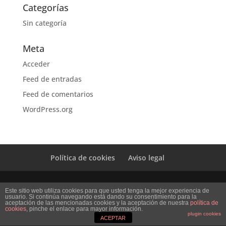
Categorías
Sin categoría
Meta
Acceder
Feed de entradas
Feed de comentarios
WordPress.org
Política de cookies
Aviso legal
Diseño Web Mi empresa
Este sitio web utiliza cookies para que usted tenga la mejor experiencia de
usuario. Si continúa navegando está dando su consentimiento para la
aceptación de las mencionadas cookies y la aceptación de nuestra
política de
cookies
, pinche el enlace para mayor información.
plugin cookies
ACEPTAR