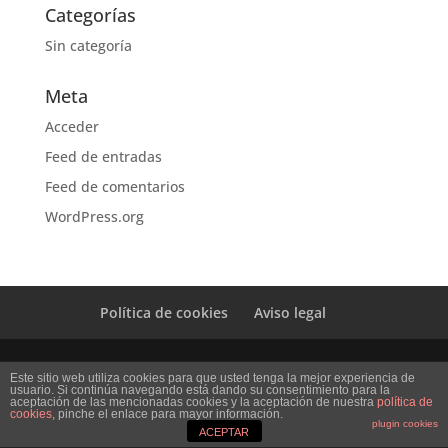
Categorías
Sin categoría
Meta
Acceder
Feed de entradas
Feed de comentarios
WordPress.org
Política de cookies
Aviso legal
Diseño Web Mi empresa
Este sitio web utiliza cookies para que usted tenga la mejor experiencia de
usuario. Si continúa navegando está dando su consentimiento para la
aceptación de las mencionadas cookies y la aceptación de nuestra
política de
cookies
, pinche el enlace para mayor información.
plugin cookies
ACEPTAR